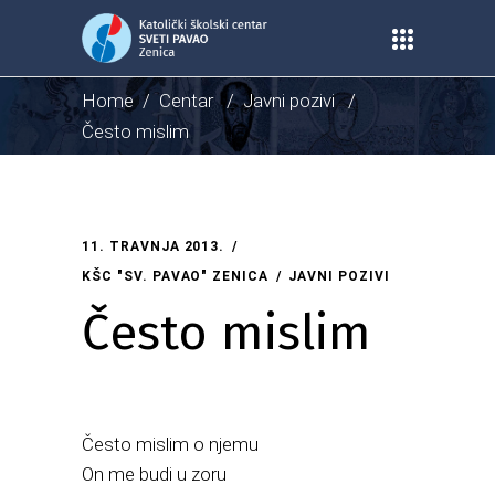
Home
/
Centar
/
Javni pozivi
/
Često mislim
11. TRAVNJA 2013.
KŠC "SV. PAVAO" ZENICA
JAVNI POZIVI
Često mislim
Često mislim o njemu
On me budi u zoru