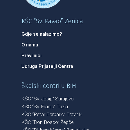
KŠC “Sv. Pavao” Zenica
Gdje se nalazimo?
O nama
Pravilnici
Udruga Prijatelji Centra
Školski centri u BiH
KŠC “Sv. Josip” Sarajevo
KŠC “Sv. Franjo” Tuzla
KŠC “Petar Barbarić” Travnik
KŠC “Don Bosco” Žepče
KŠC “Bl. Ivan Merez” Banja Luka