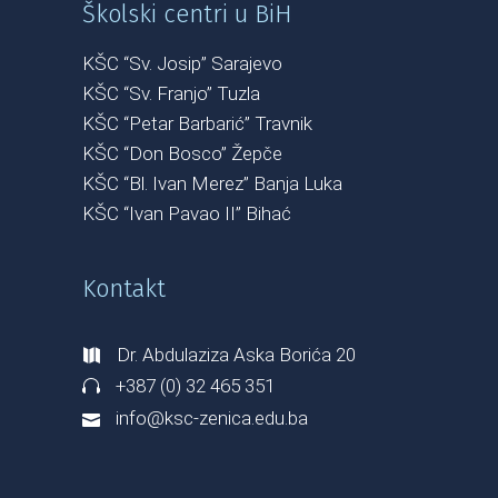
Školski centri u BiH
KŠC “Sv. Josip” Sarajevo
KŠC “Sv. Franjo” Tuzla
KŠC “Petar Barbarić” Travnik
KŠC “Don Bosco” Žepče
KŠC “Bl. Ivan Merez” Banja Luka
KŠC “Ivan Pavao II” Bihać
Kontakt
Dr. Abdulaziza Aska Borića 20
+387 (0) 32 465 351
info@ksc-zenica.edu.ba