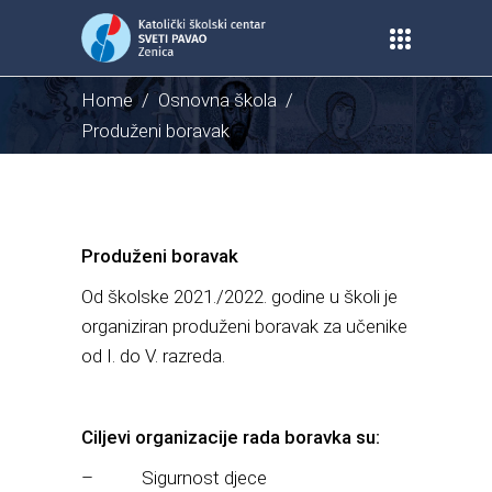
Home
/
Osnovna škola
/
Produženi boravak
Produženi boravak
Od školske 2021./2022. godine u školi je
organiziran produženi boravak za učenike
od I. do V. razreda.
Ciljevi organizacije rada boravka su:
– Sigurnost djece