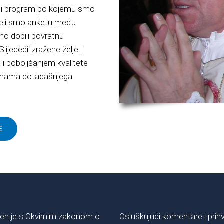
lan i program po kojemu smo
roveli smo anketu među
smo dobili povratnu
lijedeći izražene želje i
i poboljšanjem kvalitete
punama dotadašnjega
E
đen je s Okvirnim zakonom o
Osluškujući komentare i prihv