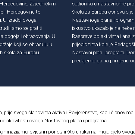
Hercegovine, Zajedničkim
sudionika u nastavnome proc
e i Hercegovine te
škola za Europu osnovalo je 
. U izradbi ovoga
Nastavnoga plana i programa
dili smo se pratiti
iskustvo ukazalo je na neke 
 odgoja i obrazovanja. U
Rasprave po aktivima i anali
ržaje koji se obrađuju u
prijedlozima koje je Pedagoško
h škola za Europu.
Nastavni plan i program. Dor
predajemo ga na primjenu od
 prije svega članovima aktiva i Povjerenstva, kao i članovima
oj učinkovitosti ovoga Nastavnog plana i programa.
gimnazijama, svjesni i ponosni što u rukama imaju djelo svog