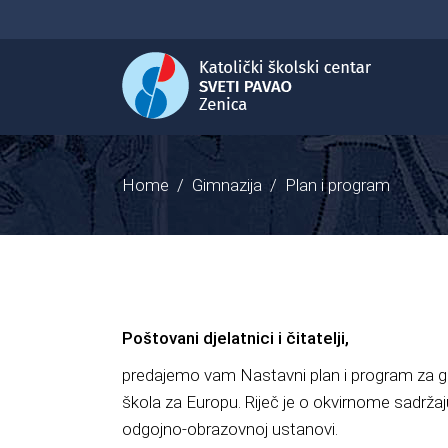
Home
/
Gimnazija
/
Plan i program
Poštovani djelatnici i čitatelji,
predajemo vam Nastavni plan i program za gi
škola za Europu. Riječ je o okvirnome sadrža
odgojno-obrazovnoj ustanovi.