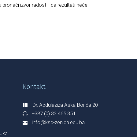
onaći izvor radosti i da rezultati neće
Kontakt
Dr. Abdulaziza Aska Borića 20
+387 (0) 32 465 351
info@ksc-zenica.edu.ba
Luka