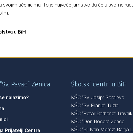
svojim učenicima. To je najveće jamstvo da će u svome radu pr
olim.
olstva u BiH
“Sv. Pavao” Zenica
Školski centri u BiH
se nalazimo?
KŠC “Sv. Josip” Sarajevo
KŠC “Sv. Franjo” Tuzla
ma
KŠC “Petar Barbarić” Travnik
nici
KŠC “Don Bosco” Žepče
KŠC “Bl. Ivan Merez” Banja 
a Prijatelji Centra