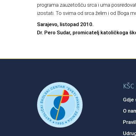
programa zauzetošću srca i uma posredovati 
izostati. To svima od srca želim i od Boga m
Sarajevo, listopad 2010.
Dr. Pero Sudar, promicatelj katoličkoga šk
KŠC 
Gdje 
O na
Pravil
Udrug