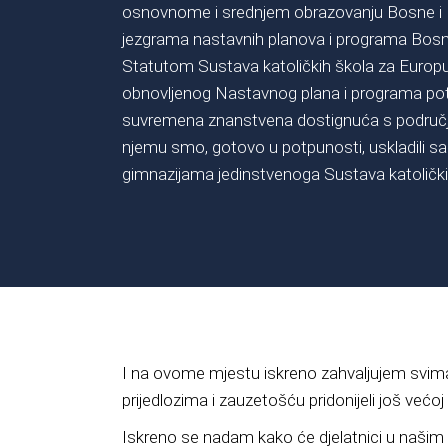
osnovnome i srednjem obrazovanju Bosne i 
jezgrama nastavnih planova i programa Bosn
Statutom Sustava katoličkih škola za Europu
obnovljenog Nastavnog plana i programa potru
suvremena znanstvena dostignuća s područja
njemu smo, gotovo u potpunosti, uskladili sad
gimnazijama jedinstvenoga Sustava katolički
I na ovome mjestu iskreno zahvaljujem svima,
prijedlozima i zauzetošću pridonijeli još već
Iskreno se nadam kako će djelatnici u našim 