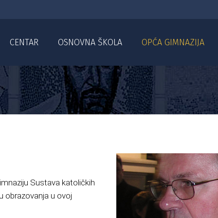
CENTAR
OSNOVNA ŠKOLA
OPĆA GIMNAZIJA
mnaziju Sustava katoličkih
ju obrazovanja u ovoj