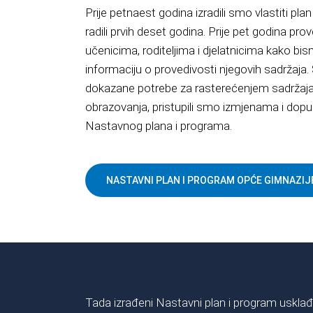
Prije petnaest godina izradili smo vlastiti p
radili prvih deset godina. Prije pet godina p
učenicima, roditeljima i djelatnicima kako bi
informaciju o provedivosti njegovih sadržaja. S
dokazane potrebe za rasterećenjem sadržaja 
obrazovanja, pristupili smo izmjenama i do
Nastavnog plana i programa.
NASTAVNI PLAN I PROGRAM OPĆE GIMNAZIJ
Tada izrađeni Nastavni plan i program uskla