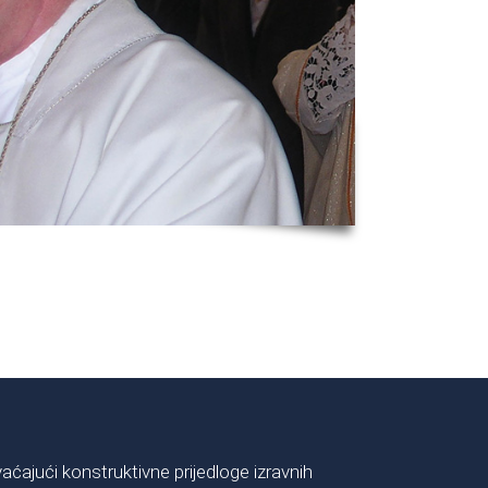
aćajući konstruktivne prijedloge izravnih