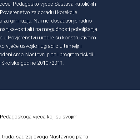
esu, Pedagoško vijeće Sustava katoličkih
Povjerenstvo za doradu i korekcije
 za gimnaziju. Naime, dosadašnje radno
manjkavosti ali i na mogućnosti poboljšanja.
ze u Povjerenstvu urodile su konstruktivnim
 vijeće usvojilo i ugradilo u temeljni
ađeni smo Nastavni plan i program tiskali i
 školske godine 2010./2011.
 Pedagoškoga vijeća koji su svojim
a truda, sadržaj ovoga Nastavnog plana i