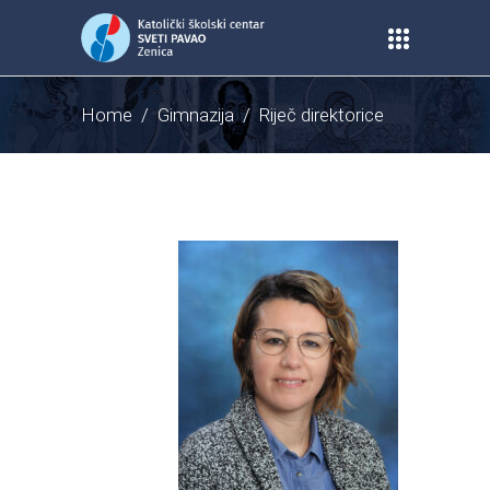
Home
/
Gimnazija
/
Riječ direktorice