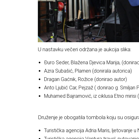
U nastavku večeri održana je aukcija slika:
Đuro Seder, Blažena Djevica Marija, (donira
Azra Subašić, Plamen (donirala autorica)
Dragan Gaćnik, Rožice (donirao autor)
Anto Ljubić Car, Pejzaž ( donirao g. Smiljan 
Muhamed Bajramović, iz ciklusa Etno mirisi 
Druženje je obogatila tombola koju su osigura
Turistička agencija Adria Maris, ljetovanje u
Turistička agencija Ventura travel, putovanje