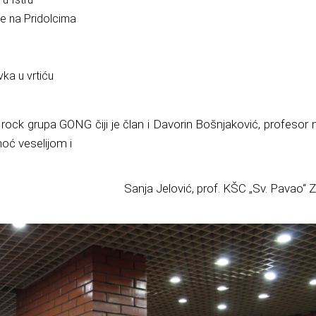
be na Pridolcima
ka u vrtiću
rock grupa GONG čiji je član i Davorin Bošnjaković, profesor
noć veselijom i
Sanja Jelović, prof. KŠC „Sv. Pavao“ 