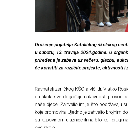
Druženje prijatelja Katoličkog školskog cen
u subotu, 13. travnja 2024.godine. U organiz
priređena je zabava uz večeru, glazbu, aukcij
će koristiti za različite projekte, aktivnosti 
Ravnatelj zeničkog KŠC-a vlč. dr. Vlatko Rosi
da škola sve događaje i aktivnosti provodi ra
naše djece. Zahvalio im je što podržavaju su
koje promovira. Ujedno je zahvalio brojnim don
su kupovinom ulaznice ili na bilo koji drugi n
ove škole.