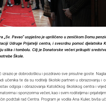
tra „Sv. Pavao“ uspješno je upriličeno u zeničkom Domu penz
aciji Udruge Prijatelji centra, i svesrdnu pomoć djelatnika 
u slika i tombolu. Cilj je Donatorske večeri prikupiti sredstv
i potrebe Škole.
ć izrazio je dobrodošlicu i pozdravio sve prisutne goste. Nagla
di učenika te da su roditelji školski partneri u obrazovanju i 
stav odgoja i obrazovanja Katoličkog školskog centra i vrije
atorima i sponzorima večeri, kao i svim roditeljima i prijateljim
ačin podržali rad Centra. Program je vodila Ana Kulier, bivša u