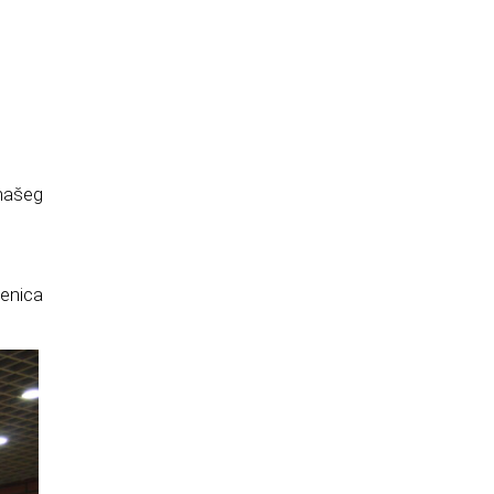
 našeg
Zenica