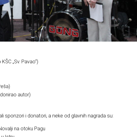
o KŠC „Sv. Pavao“)
Peša)
(donirao autor)
li sponzori i donatori, a neke od glavnih nagrada su:
 Novalji na otoku Pagu
 u Istru