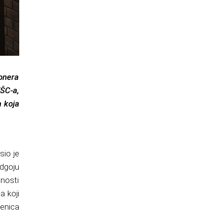
ionera
KŠC-a,
a koja
sio je
odgoju
dnosti
a koji
čenica