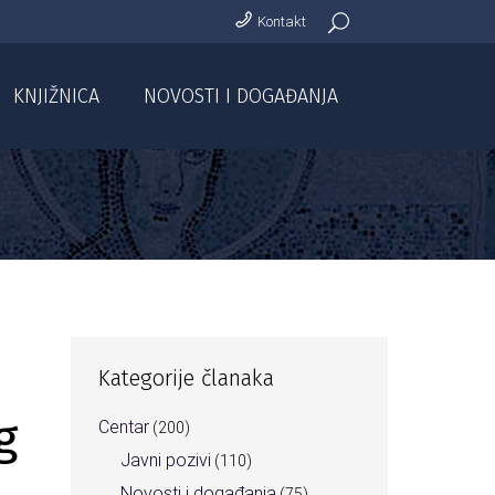
Kontakt
KNJIŽNICA
NOVOSTI I DOGAĐANJA
Kategorije članaka
g
Centar
(200)
Javni pozivi
(110)
Novosti i događanja
(75)