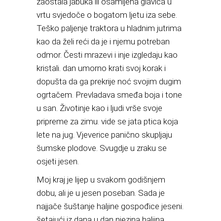
zaostala jabuka ili osamljena glavica u
vrtu svjedoče o bogatom ljetu iza sebe.
Teško paljenje traktora u hladnim jutrima
kao da želi reći da je i njemu potreban
odmor. Česti mrazevi i inje izgledaju kao
kristali. dan umorno krati svoj korak i
dopušta da ga prekrije noć svojim dugim
ogrtačem. Prevladava smeđa boja i tone
u san. Životinje kao i ljudi vrše svoje
pripreme za zimu. vide se jata ptica koja
lete na jug. Vjeverice panično skupljaju
šumske plodove. Svugdje u zraku se
osjeti jesen.
Moj kraj je lijep u svakom godišnjem
dobu, ali je u jesen poseban. Sada je
najjače šuštanje haljine gospođice jeseni.
šetajući iz dana u dan njezina haljina