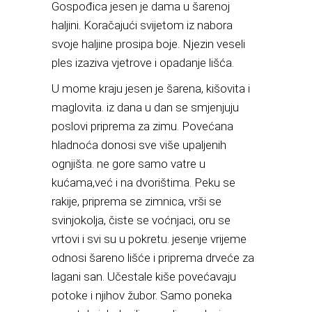
Gospođica jesen je dama u šarenoj
haljini. Koračajući svijetom iz nabora
svoje haljine prosipa boje. Njezin veseli
ples izaziva vjetrove i opadanje lišća.
U mome kraju jesen je šarena, kišovita i
maglovita. iz dana u dan se smjenjuju
poslovi priprema za zimu. Povećana
hladnoća donosi sve više upaljenih
ognjišta. ne gore samo vatre u
kućama,već i na dvorištima. Peku se
rakije, priprema se zimnica, vrši se
svinjokolja, čiste se voćnjaci, oru se
vrtovi i svi su u pokretu. jesenje vrijeme
odnosi šareno lišće i priprema drveće za
lagani san. Učestale kiše povećavaju
potoke i njihov žubor. Samo poneka