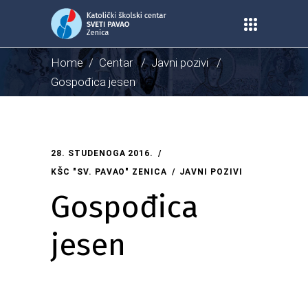
Home
/
Centar
/
Javni pozivi
/
Gospođica jesen
28. STUDENOGA 2016.
KŠC "SV. PAVAO" ZENICA
JAVNI POZIVI
Gospođica
jesen