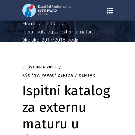
Home
/
Centar
/
Ispitni katalog za externu maturu u
školskoj 2017/2018. godini
3. SVIBNJA 2018.
KŠC "SV. PAVAO" ZENICA
CENTAR
Ispitni katalog
za externu
maturu u