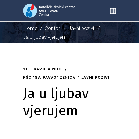
Home
/
Centar
/
Javni pozivi
/
Ja u ljubav vjerujem
11. TRAVNJA 2013.
KŠC "SV. PAVAO" ZENICA
JAVNI POZIVI
Ja u ljubav
vjerujem