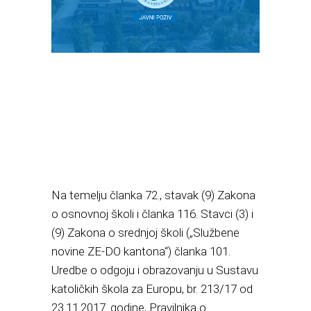
Na temelju članka 72., stavak (9) Zakona
o osnovnoj školi i članka 116. Stavci (3) i
(9) Zakona o srednjoj školi („Službene
novine ZE-DO kantona“) članka 101.
Uredbe o odgoju i obrazovanju u Sustavu
katoličkih škola za Europu, br. 213/17 od
23.11.2017. godine, Pravilnika o