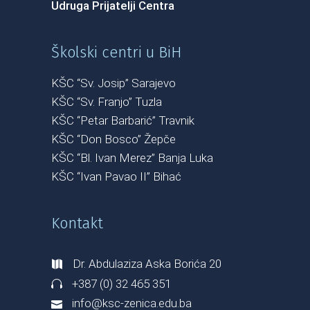
Udruga Prijatelji Centra
Školski centri u BiH
KŠC “Sv. Josip” Sarajevo
KŠC “Sv. Franjo” Tuzla
KŠC “Petar Barbarić” Travnik
KŠC “Don Bosco” Žepče
KŠC “Bl. Ivan Merez” Banja Luka
KŠC “Ivan Pavao II” Bihać
Kontakt
Dr. Abdulaziza Aska Borića 20
+387 (0) 32 465 351
info@ksc-zenica.edu.ba