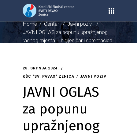
Home
/
Centar
/
Javni pozivi
/
JAVNI OGLAS za popunu upražnjenog
radnog mjesta – higijeničar i spremačica
28. SRPNJA 2024.
KŠC "SV. PAVAO" ZENICA
JAVNI POZIVI
JAVNI OGLAS
za popunu
upražnjenog