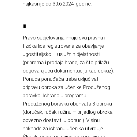
najkasnije do 30.6.2024. godine.
III
Pravo sudjelovanja imaju sva pravna i
fizička lica registrovana za obavljanje
ugostiteljsko – uslužnih djelatnosti
(priprema i prodaja hrane, za što prilažu
odgovarajuću dokumentaciju kao dokaz).
Ponuda ponuđača treba uključivati
pripravu obroka za učenike Produženog
boravka. Ishrana u programu
Produženog boravka obuhvata 3 obroka
(doručak, ručak i užinu – prijedlog obroka
obvezno dostaviti u ponudi). Visinu
naknade za ishranu učenika utvrđuje
Školski odbor na prijedlog komisije za