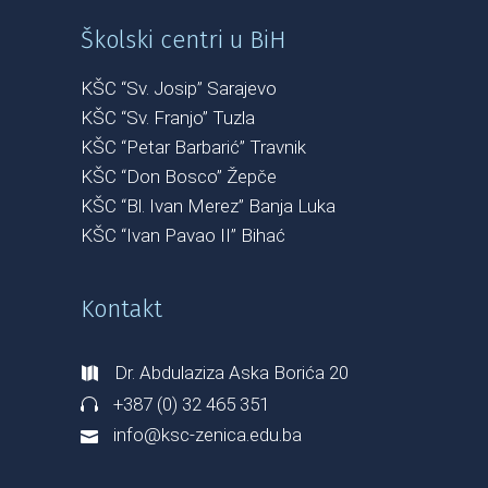
Školski centri u BiH
KŠC “Sv. Josip” Sarajevo
KŠC “Sv. Franjo” Tuzla
KŠC “Petar Barbarić” Travnik
KŠC “Don Bosco” Žepče
KŠC “Bl. Ivan Merez” Banja Luka
KŠC “Ivan Pavao II” Bihać
Kontakt
Dr. Abdulaziza Aska Borića 20
+387 (0) 32 465 351
info@ksc-zenica.edu.ba