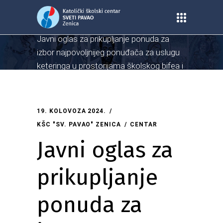
Home
/
Centar
/
Javni oglas za prikupljanje ponuda za
izbor najpovoljnijeg ponuđača za uslugu
keteringa u prostorijama školskog bifea i
učionice (blagovaonice)
19. KOLOVOZA 2024.
KŠC "SV. PAVAO" ZENICA
CENTAR
Javni oglas za
prikupljanje
ponuda za