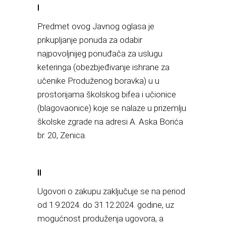
I
Predmet ovog Javnog oglasa je
prikupljanje ponuda za odabir
najpovoljnijeg ponuđača za uslugu
keteringa (obezbjeđivanje ishrane za
učenike Produženog boravka) u u
prostorijama školskog bifea i učionice
(blagovaonice) koje se nalaze u prizemlju
školske zgrade na adresi A. Aska Borića
br. 20, Zenica.
II
Ugovori o zakupu zaključuje se na period
od 1.9.2024. do 31.12.2024. godine, uz
mogućnost produženja ugovora, a