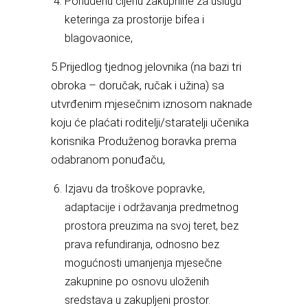
Ponuđenu cijenu zakupnine za uslugu
keteringa za prostorije bifea i
blagovaonice,
5.Prijedlog tjednog jelovnika (na bazi tri
obroka – doručak, ručak i užina) sa
utvrđenim mjesečnim iznosom naknade
koju će plaćati roditelji/staratelji učenika
korisnika Produženog boravka prema
odabranom ponuđaču,
Izjavu da troškove popravke,
adaptacije i održavanja predmetnog
prostora preuzima na svoj teret, bez
prava refundiranja, odnosno bez
mogućnosti umanjenja mjesečne
zakupnine po osnovu uloženih
sredstava u zakupljeni prostor.