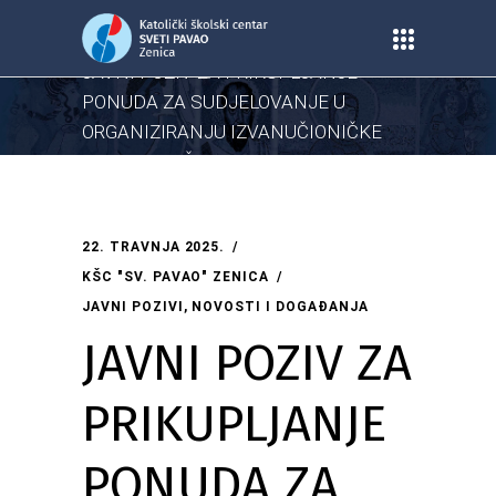
Home
/
Centar
/
Javni pozivi
/
JAVNI POZIV ZA PRIKUPLJANJE
PONUDA ZA SUDJELOVANJE U
ORGANIZIRANJU IZVANUČIONIČKE
NASTAVE UČENIKA VII. RAZREDA U
ŠKOLSKOJ 2024./2025. GODINI
22. TRAVNJA 2025.
KŠC "SV. PAVAO" ZENICA
JAVNI POZIVI
,
NOVOSTI I DOGAĐANJA
JAVNI POZIV ZA
PRIKUPLJANJE
PONUDA ZA