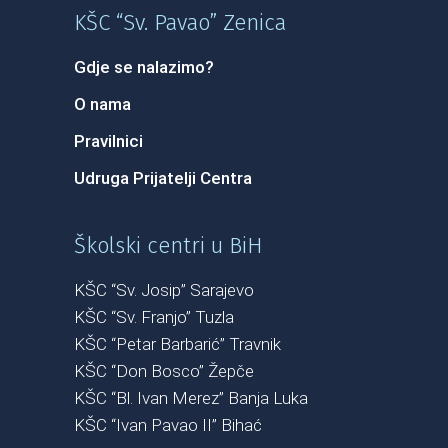
KŠC “Sv. Pavao” Zenica
Gdje se nalazimo?
O nama
Pravilnici
Udruga Prijatelji Centra
Školski centri u BiH
KŠC “Sv. Josip” Sarajevo
KŠC “Sv. Franjo” Tuzla
KŠC “Petar Barbarić” Travnik
KŠC “Don Bosco” Žepče
KŠC “Bl. Ivan Merez” Banja Luka
KŠC “Ivan Pavao II” Bihać