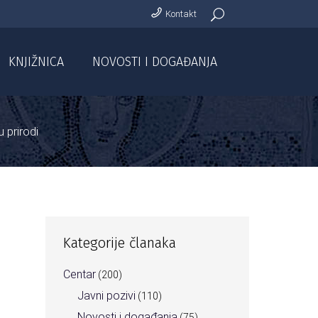
Kontakt
KNJIŽNICA
NOVOSTI I DOGAĐANJA
 prirodi
Kategorije članaka
Centar
(200)
Javni pozivi
(110)
Novosti i događanja
(75)