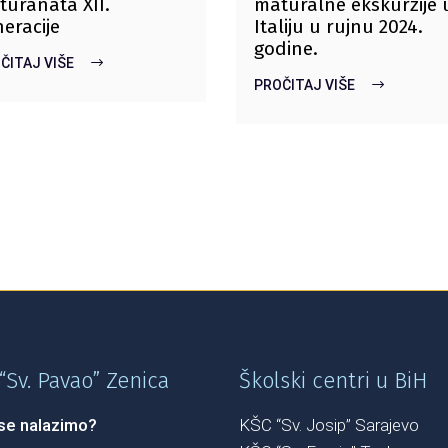
turanata XII.
maturalne ekskurzije 
eracije
Italiju u rujnu 2024.
godine.
ČITAJ VIŠE
PROČITAJ VIŠE
“Sv. Pavao” Zenica
Školski centri u BiH
se nalazimo?
KŠC “Sv. Josip” Sarajevo