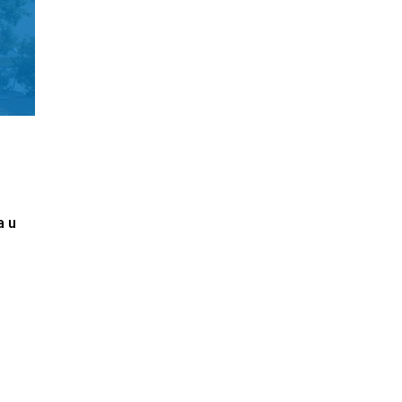
n
da
u