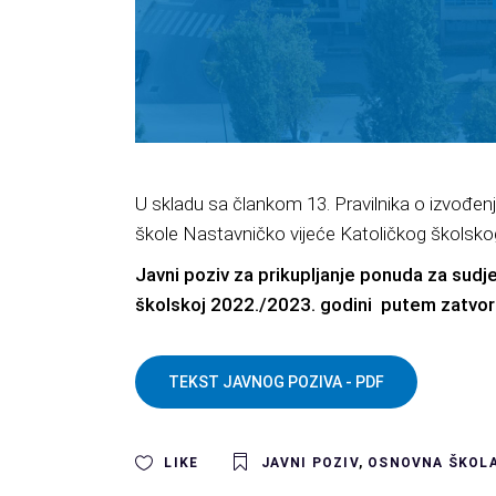
U skladu sa člankom 13. Pravilnika o izvođenju
škole Nastavničko vijeće Katoličkog školskog
Javni poziv za prikupljanje ponuda
za sudje
školskoj 2022./2023. godini putem zatvo
TEKST JAVNOG POZIVA - PDF
LIKE
JAVNI POZIV
,
OSNOVNA ŠKOL