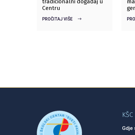
tradicionalni događaj u
ma
Centru
gen
PROČITAJ VIŠE
PRO
KŠC 
Gdje 