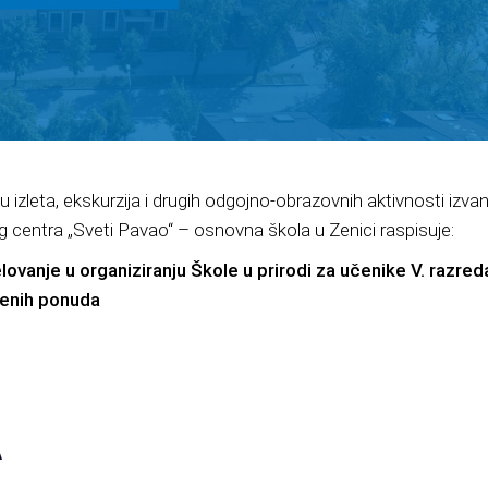
 izleta, ekskurzija i drugih odgojno-obrazovnih aktivnosti izva
 centra „Sveti Pavao“ – osnovna škola u Zenici raspisuje:
lovanje u organiziranju Škole u prirodi za učenike V. razre
renih ponuda
A