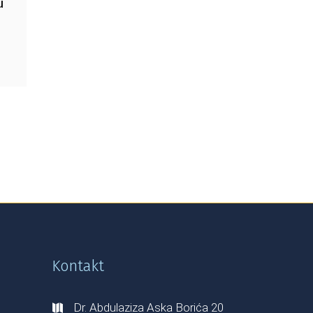
u
Kontakt
Dr. Abdulaziza Aska Borića 20