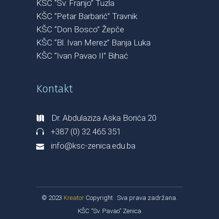
KŠC “Sv. Franjo” Tuzla
KŠC “Petar Barbarić” Travnik
KŠC “Don Bosco” Žepče
KŠC “Bl. Ivan Merez” Banja Luka
KŠC “Ivan Pavao II” Bihać
Kontakt
Dr. Abdulaziza Aska Borića 20
+387 (0) 32 465 351
info@ksc-zenica.edu.ba
© 2023
Kreator
Copyright . Sva prava zadržana.
KŠC “Sv. Pavao” Zenica