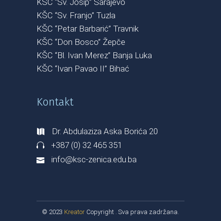
KŠC “Sv. Josip” Sarajevo
KŠC “Sv. Franjo” Tuzla
KŠC “Petar Barbarić” Travnik
KŠC “Don Bosco” Žepče
KŠC “Bl. Ivan Merez” Banja Luka
KŠC “Ivan Pavao II” Bihać
Kontakt
Dr. Abdulaziza Aska Borića 20
+387 (0) 32 465 351
info@ksc-zenica.edu.ba
© 2023
Kreator
Copyright . Sva prava zadržana.