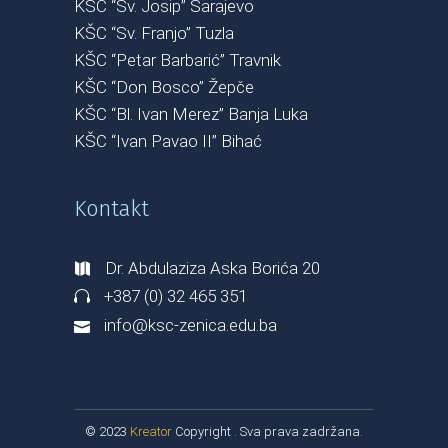
KŠC “Sv. Josip” Sarajevo
KŠC “Sv. Franjo” Tuzla
KŠC “Petar Barbarić” Travnik
KŠC “Don Bosco” Žepče
KŠC “Bl. Ivan Merez” Banja Luka
KŠC “Ivan Pavao II” Bihać
Kontakt
Dr. Abdulaziza Aska Borića 20
+387 (0) 32 465 351
info@ksc-zenica.edu.ba
© 2023
Kreator
Copyright . Sva prava zadržana.