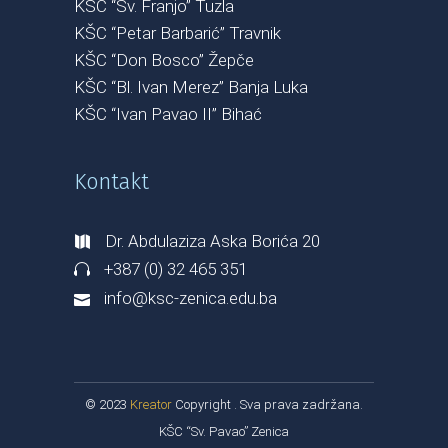
KŠC “Sv. Franjo” Tuzla
KŠC “Petar Barbarić” Travnik
KŠC “Don Bosco” Žepče
KŠC “Bl. Ivan Merez” Banja Luka
KŠC “Ivan Pavao II” Bihać
Kontakt
Dr. Abdulaziza Aska Borića 20
+387 (0) 32 465 351
info@ksc-zenica.edu.ba
© 2023
Kreator
Copyright . Sva prava zadržana.
KŠC “Sv. Pavao” Zenica