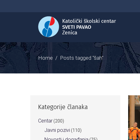
Home
/
Posts tagged "šah"
Kategorije članaka
Centar
(200)
Javni pozivi
(110)
Novosti i događanja
(75)