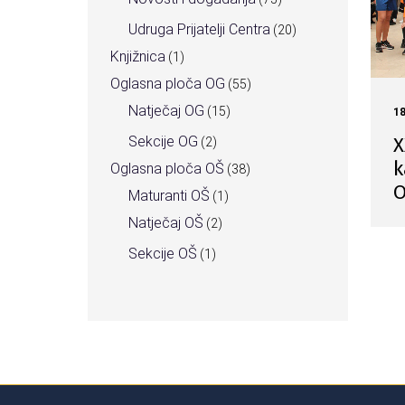
Udruga Prijatelji Centra
(20)
Knjižnica
(1)
Oglasna ploča OG
(55)
Natječaj OG
(15)
1
X
Sekcije OG
(2)
k
Oglasna ploča OŠ
(38)
O
Maturanti OŠ
(1)
Natječaj OŠ
(2)
Sekcije OŠ
(1)