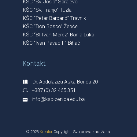
KŠC “Sv. Josip” Sarajevo
KŠC “Sv. Franjo” Tuzla
KŠC “Petar Barbarić” Travnik
KŠC “Don Bosco” Žepče
KŠC “Bl. Ivan Merez” Banja Luka
KŠC “Ivan Pavao II” Bihać
Kontakt
Dr. Abdulaziza Aska Borića 20
+387 (0) 32 465 351
info@ksc-zenica.edu.ba
© 2023
Kreator
Copyright . Sva prava zadržana.