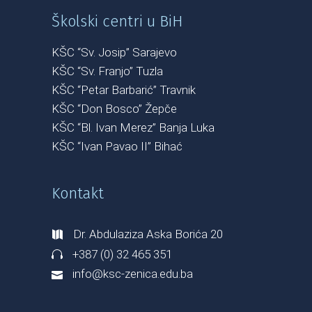
Školski centri u BiH
KŠC “Sv. Josip” Sarajevo
KŠC “Sv. Franjo” Tuzla
KŠC “Petar Barbarić” Travnik
KŠC “Don Bosco” Žepče
KŠC “Bl. Ivan Merez” Banja Luka
KŠC “Ivan Pavao II” Bihać
Kontakt
Dr. Abdulaziza Aska Borića 20
+387 (0) 32 465 351
info@ksc-zenica.edu.ba