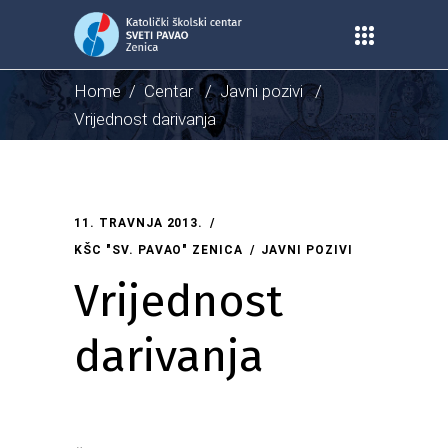
Home
/
Centar
/
Javni pozivi
/
Vrijednost darivanja
11. TRAVNJA 2013.
KŠC "SV. PAVAO" ZENICA
JAVNI POZIVI
Vrijednost
darivanja