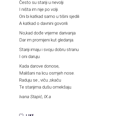
Često su stariji u nevolji
I ništa im nije po volji.
Oni bi katkad samo u tišini sjedili
A katkad o davnini govorili.
No,kad dođe vrijeme darivanja
Dar im promijeni kut gledanja.
Stariji imaju i svoju dobru stranu
I oni daruju.
Kada darove donose,
Mališani na licu osmjeh nose.
Raduju se , viču ,skaču
Te starijima dušu omekšaju.
Ivana Stapić, IX.a
LIKE