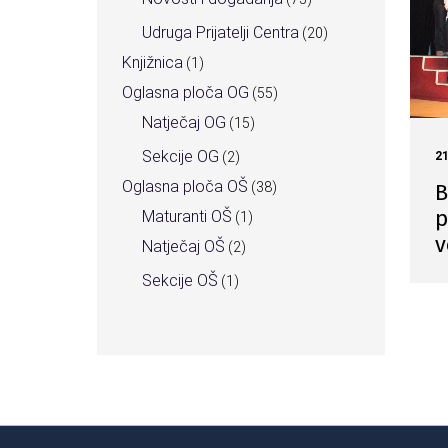
Udruga Prijatelji Centra
(20)
Knjižnica
(1)
Oglasna ploča OG
(55)
Natječaj OG
(15)
Sekcije OG
2
(2)
Oglasna ploča OŠ
B
(38)
p
Maturanti OŠ
(1)
v
Natječaj OŠ
(2)
Sekcije OŠ
(1)