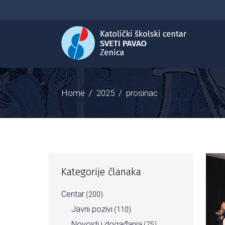
Home
/
2025
/
prosinac
Kategorije članaka
Centar
(200)
Javni pozivi
(110)
Novosti i događanja
(75)