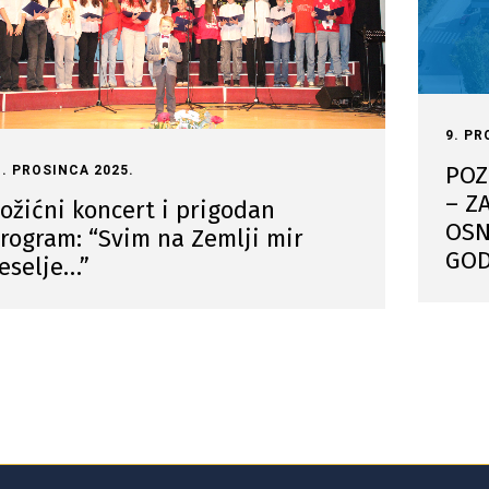
9. PR
POZ
1. PROSINCA 2025.
– Z
ožićni koncert i prigodan
OSN
rogram: “Svim na Zemlji mir
GOD
eselje…”