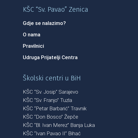
KŠC “Sv. Pavao” Zenica
Gdje se nalazimo?
O nama
Pravilnici
Udruga Prijatelji Centra
Školski centri u BiH
KŠC “Sv. Josip” Sarajevo
KŠC “Sv. Franjo” Tuzla
KŠC “Petar Barbarić” Travnik
KŠC “Don Bosco” Žepče
KŠC “Bl. Ivan Merez” Banja Luka
KŠC “Ivan Pavao II” Bihać