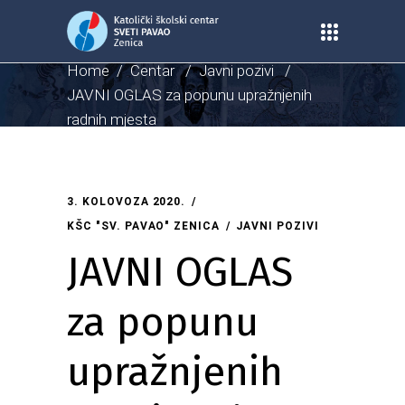
Home
/
Centar
/
Javni pozivi
/
JAVNI OGLAS za popunu upražnjenih
radnih mjesta
3. KOLOVOZA 2020.
KŠC "SV. PAVAO" ZENICA
JAVNI POZIVI
JAVNI OGLAS
za popunu
upražnjenih