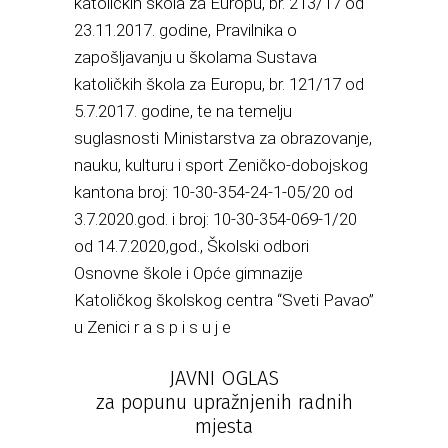
katoličkih škola za Europu, br. 213/17 od
23.11.2017. godine, Pravilnika o
zapošljavanju u školama Sustava
katoličkih škola za Europu, br. 121/17 od
5.7.2017. godine, te na temelju
suglasnosti Ministarstva za obrazovanje,
nauku, kulturu i sport Zeničko-dobojskog
kantona broj: 10-30-354-24-1-05/20 od
3.7.2020.god. i broj: 10-30-354-069-1/20
od 14.7.2020,god., Školski odbori
Osnovne škole i Opće gimnazije
Katoličkog školskog centra “Sveti Pavao”
u Zenici r a s p i s u j e
JAVNI OGLAS
za popunu upražnjenih radnih
mjesta