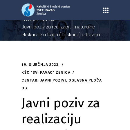
Home
/
Centar
/
Javni poziv za realizaciju maturalne
ekskurzije u Italiju (Toskana) u travnju
2023. godine
19. SIJEČNJA 2023.
KŠC "SV. PAVAO" ZENICA
CENTAR
,
JAVNI POZIVI
,
OGLASNA PLOČA
OG
Javni poziv za
realizaciju