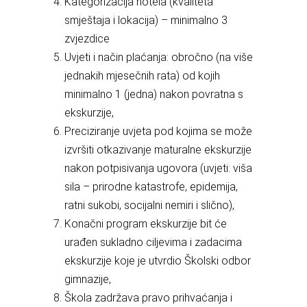
Kategorizacija hotela (kvaliteta
smještaja i lokacija) – minimalno 3
zvjezdice
Uvjeti i način plaćanja: obročno (na više
jednakih mjesečnih rata) od kojih
minimalno 1 (jedna) nakon povratna s
ekskurzije,
Preciziranje uvjeta pod kojima se može
izvršiti otkazivanje maturalne ekskurzije
nakon potpisivanja ugovora (uvjeti: viša
sila – prirodne katastrofe, epidemija,
ratni sukobi, socijalni nemiri i slično),
Konačni program ekskurzije bit će
urađen sukladno ciljevima i zadacima
ekskurzije koje je utvrdio Školski odbor
gimnazije,
Škola zadržava pravo prihvaćanja i