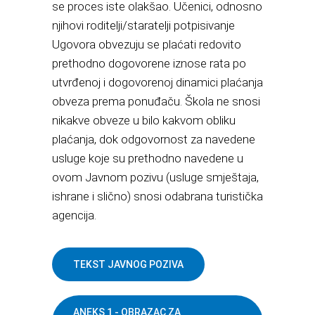
se proces iste olakšao. Učenici, odnosno
njihovi roditelji/staratelji potpisivanje
Ugovora obvezuju se plaćati redovito
prethodno dogovorene iznose rata po
utvrđenoj i dogovorenoj dinamici plaćanja
obveza prema ponuđaču. Škola ne snosi
nikakve obveze u bilo kakvom obliku
plaćanja, dok odgovornost za navedene
usluge koje su prethodno navedene u
ovom Javnom pozivu (usluge smještaja,
ishrane i slično) snosi odabrana turistička
agencija.
TEKST JAVNOG POZIVA
ANEKS 1 - OBRAZAC ZA