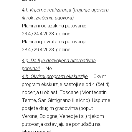
4.f. Vrijeme realiziranja (trajanje ugovora
ili rok izvršenja ugovora)
Planirani odlazak na putovanje:
23.4./24.4.2023. godine
Planirani povratan s putovanja:
28.4./29.4.2023. godine
4.g. Da li je dozvoljena alternativna
ponuda?
– Ne
4.h. Okvirni program ekskurzije
– Okvirni
program ekskurzije sastoji se od 4 (četiri)
noćenja u oblasti Toscane (Montecatini
Terme, San Gimignano ili slično). Usputne
posjete drugim gradovima (poput
Verone, Bologne, Venecije i sl.) tijekom
putovanja ostavljaju se ponuđaču na