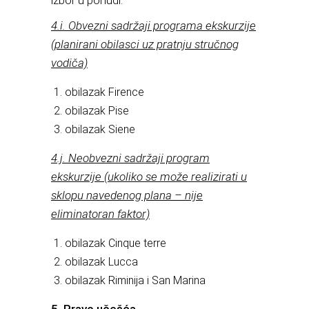
izbor u ponudi.
4.i. Obvezni sadržaji programa ekskurzije
(planirani obilasci uz pratnju stručnog
vodiča)
obilazak Firence
obilazak Pise
obilazak Siene
4.j. Neobvezni sadržaji program
ekskurzije (ukoliko se može realizirati u
sklopu navedenog plana – nije
eliminatoran faktor)
obilazak Cinque terre
obilazak Lucca
obilazak Riminija i San Marina