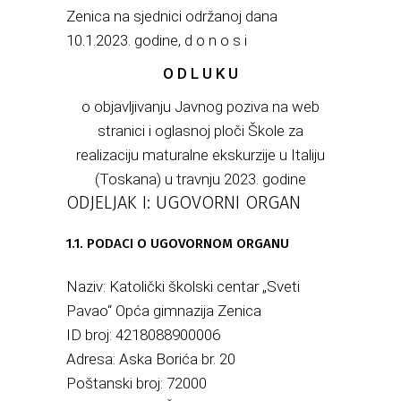
Zenica na sjednici održanoj dana
10.1.2023. godine, d o n o s i
O D L U K U
o objavljivanju Javnog poziva na web
stranici i oglasnoj ploči Škole za
realizaciju maturalne ekskurzije u Italiju
(Toskana) u travnju 2023. godine
ODJELJAK I: UGOVORNI ORGAN
1.1. PODACI O UGOVORNOM ORGANU
Naziv: Katolički školski centar „Sveti
Pavao“ Opća gimnazija Zenica
ID broj: 4218088900006
Adresa: Aska Borića br. 20
Poštanski broj: 72000