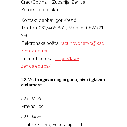
Grad/Općina – Županija: Zenica –
Zeničko-dobojska
Kontakt osoba: Igor Krezić
Telefon: 032/465-351 ; Mobitel: 062/721-
290
Elektronska pošta:
racunovodstvo@ksc-
zenica.edu.ba
Internet adresa:
https://ksc-
zenica.edu.ba/
1.2. Vrsta ugovornog organa, nivo i glavna
djelatnost
I 2.a. Vrsta
Pravno lice
I 2.b. Nivo
Entitetski nivo, Federacija BiH