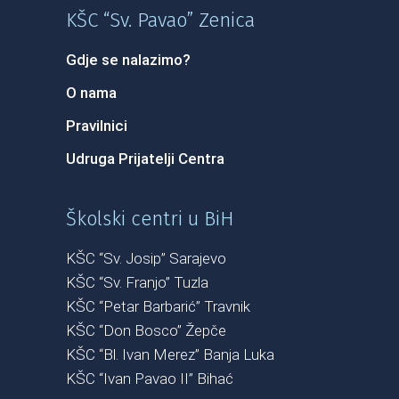
KŠC “Sv. Pavao” Zenica
Gdje se nalazimo?
O nama
Pravilnici
Udruga Prijatelji Centra
Školski centri u BiH
KŠC “Sv. Josip” Sarajevo
KŠC “Sv. Franjo” Tuzla
KŠC “Petar Barbarić” Travnik
KŠC “Don Bosco” Žepče
KŠC “Bl. Ivan Merez” Banja Luka
KŠC “Ivan Pavao II” Bihać