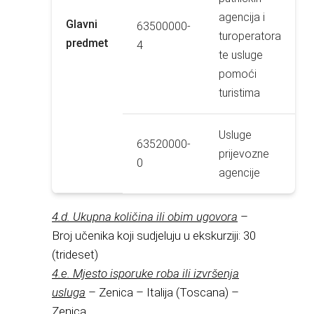
agencija i
Glavni
63500000-
turoperatora
predmet
4
te usluge
pomoći
turistima
Usluge
63520000-
prijevozne
0
agencije
4.d. Ukupna količina ili obim ugovora
–
Broj učenika koji sudjeluju u ekskurziji: 30
(trideset)
4.e. Mjesto isporuke roba ili izvršenja
usluga
– Zenica – Italija (Toscana) –
Zenica