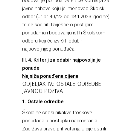
bodovanje ponuda izvršit će Komisija za
javne nabave koju je imenovao Školski
odbor (ur. br. 40/23 od 18.1.2023. godine)
te će sačiniti Izvješće o pristiglim
ponudama i bodovanju istih Školskom
odboru koji će izvršiti odabir
najpovoljnijeg ponuđača.
III. 4. Kriterij za odabir najpovoljnije
ponude
Najniža ponuđena cijena
ODJELJAK IV.: OSTALE ODREDBE
JAVNOG POZIVA
1. Ostale odredbe
Škola ne snosi nikakve troškove
ponuđača u postupku nadmetanja.
Zadržava pravo prihvatanja u cijelosti ili