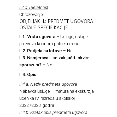
I 2.c. Djelatnost
Obrazovanje
ODJELJAK II.: PREDMET UGOVORA I
OSTALE SPECIFIKACIJE
II 1. Vrsta ugovora
– Usluge, usluge
prijevoza kopnom putnika i roba
II 2. Podjela na lotove
– Ne
II 3. Namjerava li se zaključiti okvirni
sporazum?
– Ne
II 4. Opis
II 4.а. Naziv predmeta ugovora
–
Nabavka usluge – maturalna ekskurzija
učenika IV. razreda u školskoj
2022./2023. godini
II 4.b. Kratak opis predmeta ugovora
–