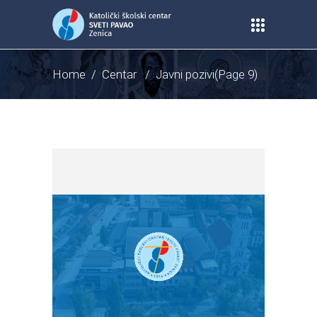
Home
/
Centar
/
Javni pozivi
(Page 9)