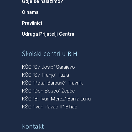
Gdje se nalazimo?
O nama
Pravilnici
Udruga Prijatelji Centra
Školski centri u BiH
KŠC “Sv. Josip” Sarajevo
KŠC “Sv. Franjo” Tuzla
KŠC “Petar Barbarić” Travnik
KŠC “Don Bosco” Žepče
KŠC “Bl. Ivan Merez” Banja Luka
KŠC “Ivan Pavao II” Bihać
Kontakt