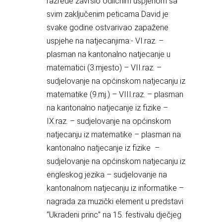
razrede završio odličnim uspjehom sa
svim zaključenim peticama David je
svake godine ostvarivao zapažene
uspjehe na natjecanjima:- VI.raz. –
plasman na kantonalno natjecanje u
matematici (3.mjesto) – VII.raz. –
sudjelovanje na općinskom natjecanju iz
matematike (9.mj.) – VIII.raz. – plasman
na kantonalno natjecanje iz fizike –
IX.raz. – sudjelovanje na općinskom
natjecanju iz matematike – plasman na
kantonalno natjecanje iz fizike –
sudjelovanje na općinskom natjecanju iz
engleskog jezika – sudjelovanje na
kantonalnom natjecanju iz informatike –
nagrada za muzički element u predstavi
“Ukradeni princ” na 15. festivalu dječjeg