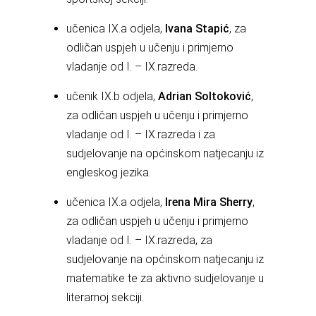
učenica IX.a odjela,
Ivana Stapić
, za
odličan uspjeh u učenju i primjerno
vladanje od I. – IX.razreda.
učenik IX.b odjela,
Adrian Soltoković
,
za odličan uspjeh u učenju i primjerno
vladanje od I. – IX.razreda i za
sudjelovanje na općinskom natjecanju iz
engleskog jezika.
učenica IX.a odjela,
Irena Mira Sherry
,
za odličan uspjeh u učenju i primjerno
vladanje od I. – IX.razreda, za
sudjelovanje na općinskom natjecanju iz
matematike te za aktivno sudjelovanje u
literarnoj sekciji.