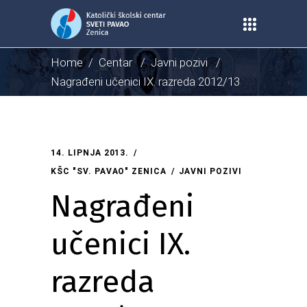
Home
/
Centar
/
Javni pozivi
/
Nagrađeni učenici IX. razreda 2012/13
14. LIPNJA 2013.
KŠC "SV. PAVAO" ZENICA
JAVNI POZIVI
Nagrađeni
učenici IX.
razreda