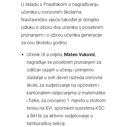
U skladu s Pravilnikom o nagrađivanju
učenika u osnovnim školama
Nastavničko vijeće također je donijelo
odluku o izboru dva učenika s posebnim
priznanjem i o izboru učenika generacije
za ovu školsku godinu.
Učenik IX.a odjela,
Mateo Vuković
,
nagrađuje se posebnim priznanjem za
odličan uspjeh u učenju i primjerno
vladanje u svih devet razreda osnovne
škole, za sudjelovanje na općinskim i
kantonalnim natjecanjima iz matematike
i fizike, za osvojeno 1. mjesto u stolnom
tenisu na XVI. sportskim susretima KŠC-
a BiH te za aktivno sudjelovanje u
tamburaškoj sekciji.