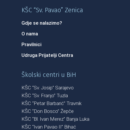
KŠC “Sv. Pavao” Zenica
Gdje se nalazimo?
O nama
Pravilnici
Udruga Prijatelji Centra
Školski centri u BiH
KŠC “Sv. Josip” Sarajevo
KŠC “Sv. Franjo” Tuzla
KŠC “Petar Barbarić” Travnik
KŠC “Don Bosco” Žepče
KŠC “Bl. Ivan Merez” Banja Luka
KŠC “Ivan Pavao II” Bihać