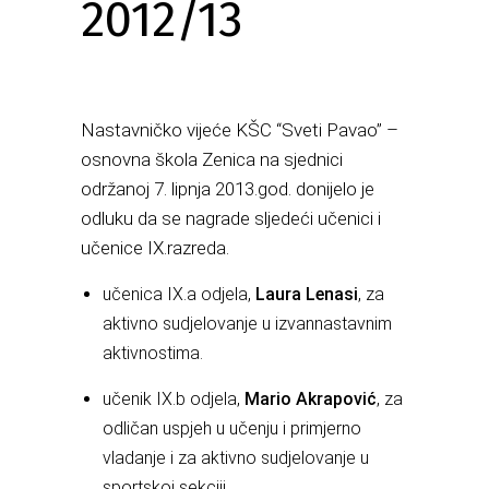
2012/13
Nastavničko vijeće KŠC “Sveti Pavao” –
osnovna škola Zenica na sjednici
održanoj 7. lipnja 2013.god. donijelo je
odluku da se nagrade sljedeći učenici i
učenice IX.razreda.
učenica IX.a odjela,
Laura Lenasi
, za
aktivno sudjelovanje u izvannastavnim
aktivnostima.
učenik IX.b odjela,
Mario Akrapović
, za
odličan uspjeh u učenju i primjerno
vladanje i za aktivno sudjelovanje u
sportskoj sekciji.