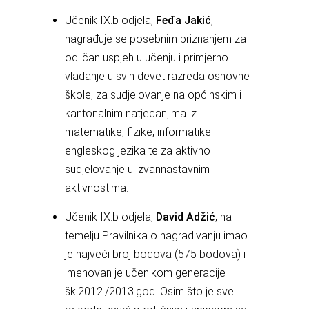
Učenik IX.b odjela,
Feđa Jakić
,
nagrađuje se posebnim priznanjem za
odličan uspjeh u učenju i primjerno
vladanje u svih devet razreda osnovne
škole, za sudjelovanje na općinskim i
kantonalnim natjecanjima iz
matematike, fizike, informatike i
engleskog jezika te za aktivno
sudjelovanje u izvannastavnim
aktivnostima.
Učenik IX.b odjela,
David Adžić
, na
temelju Pravilnika o nagrađivanju imao
je najveći broj bodova (575 bodova) i
imenovan je učenikom generacije
šk.2012./2013.god. Osim što je sve