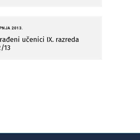
IPNJA 2013.
rađeni učenici IX. razreda
2/13