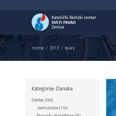
Home
/
2013
/
lipanj
Kategorije članaka
Centar
(200)
Javni pozivi
(110)
Novosti i događanja
(75)