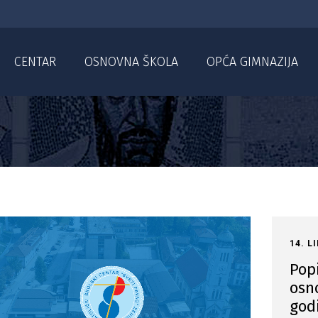
CENTAR
OSNOVNA ŠKOLA
OPĆA GIMNAZIJA
14. L
Popi
osn
god