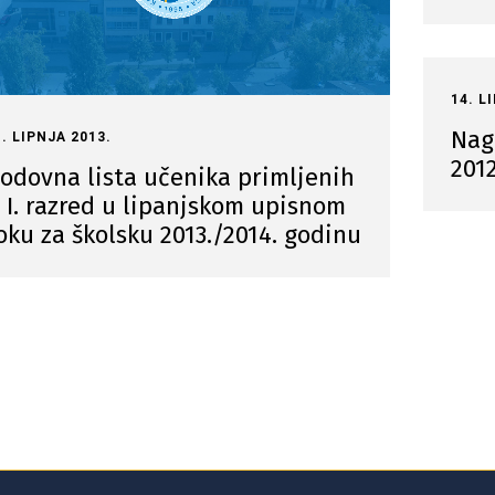
14. L
Nag
1. LIPNJA 2013.
201
odovna lista učenika primljenih
 I. razred u lipanjskom upisnom
oku za školsku 2013./2014. godinu