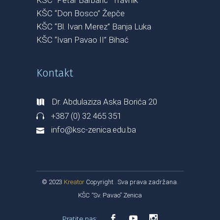
KŠC “Don Bosco” Žepče
KŠC “Bl. Ivan Merez” Banja Luka
KŠC “Ivan Pavao II” Bihać
Kontakt
Dr. Abdulaziza Aska Borića 20
+387 (0) 32 465 351
info@ksc-zenica.edu.ba
© 2023
Kreator
Copyright . Sva prava zadržana.
KŠC “Sv. Pavao” Zenica
Pratite nas: