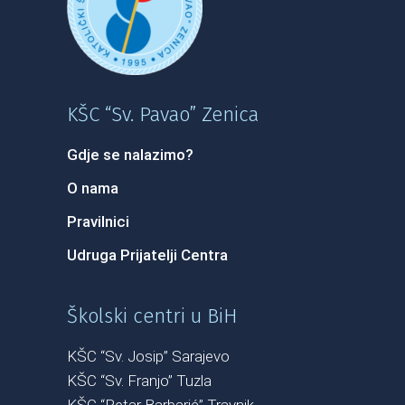
KŠC “Sv. Pavao” Zenica
Gdje se nalazimo?
O nama
Pravilnici
Udruga Prijatelji Centra
Školski centri u BiH
KŠC “Sv. Josip” Sarajevo
KŠC “Sv. Franjo” Tuzla
KŠC “Petar Barbarić” Travnik