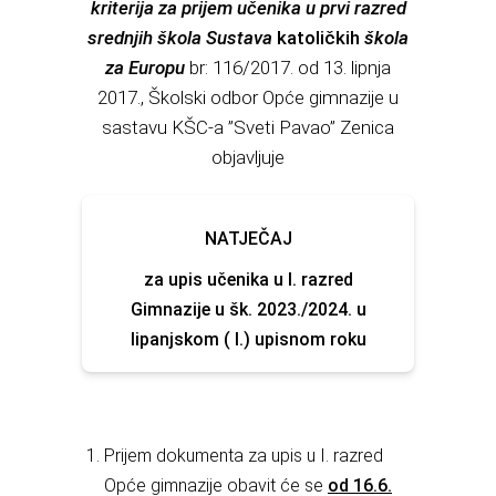
kriterija za prijem učenika u prvi razred
srednjih škola Sustava
katoličkih
škola
za Europu
br: 116/2017. od 13. lipnja
2017., Školski odbor Opće gimnazije u
sastavu KŠC-a ”Sveti Pavao” Zenica
objavljuje
NATJEČAJ
za upis učenika u I. razred
Gimnazije u šk. 2023./2024. u
lipanjskom ( I.) upisnom roku
Prijem dokumenta za upis u I. razred
Opće gimnazije obavit će se
od 16.6.