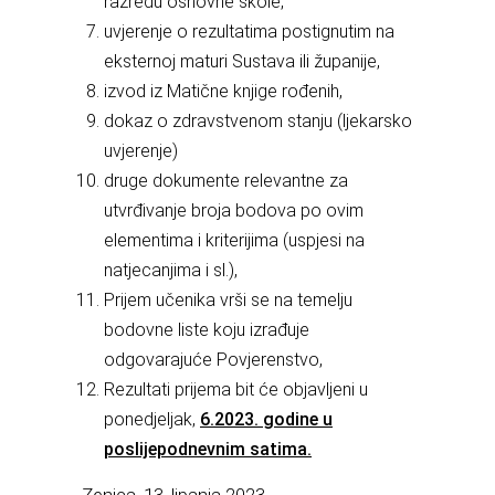
razredu osnovne škole,
uvjerenje o rezultatima postignutim na
eksternoj maturi Sustava ili županije,
izvod iz Matične knjige rođenih,
dokaz o zdravstvenom stanju (ljekarsko
uvjerenje)
druge dokumente relevantne za
utvrđivanje broja bodova po ovim
elementima i kriterijima (uspjesi na
natjecanjima i sl.),
Prijem učenika vrši se na temelju
bodovne liste koju izrađuje
odgovarajuće Povjerenstvo,
Rezultati prijema bit će objavljeni u
ponedjeljak,
6.2023. godine u
poslijepodnevnim satima.