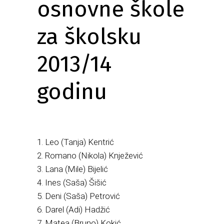
osnovne škole
za školsku
2013/14
godinu
1. Leo (Tanja) Kentrić
2. Romano (Nikola) Knježević
3. Lana (Mile) Bijelić
4. Ines (Saša) Šišić
5. Deni (Saša) Petrović
6. Darel (Adi) Hadžić
7. Matea (Bruno) Kokić