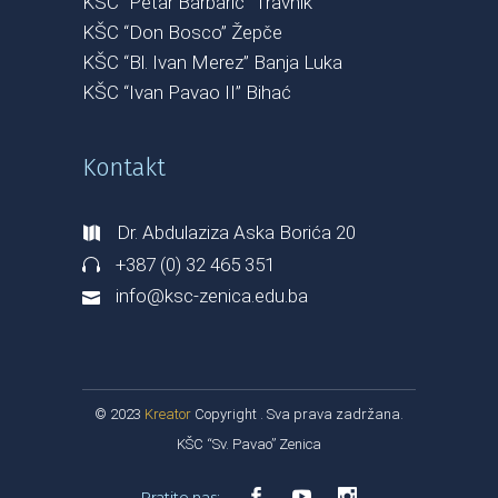
KŠC “Petar Barbarić” Travnik
KŠC “Don Bosco” Žepče
KŠC “Bl. Ivan Merez” Banja Luka
KŠC “Ivan Pavao II” Bihać
Kontakt
Dr. Abdulaziza Aska Borića 20
+387 (0) 32 465 351
info@ksc-zenica.edu.ba
© 2023
Kreator
Copyright . Sva prava zadržana.
KŠC “Sv. Pavao” Zenica
Pratite nas: