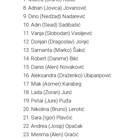
8. Adrian (Jovica) Jovanović
9. Dino (Nedžad) Nadarević
10. Adin (Sead) Sadibašić
11. Vanja (Slobodan) Vasiljević
12. Dorijan (Dragoslav) Jonjić
13. Samanta (Marko) Šakić
14. Robert (Danimir) Bilić
15. Danis (Alen) Novaković
16. Aleksandra (Draženko) Ubiparipović
17. Mak (Asmer) Karabeg
18. Lada (Zoran) Jurić
19. Petar (Jure) Puđa
20. Nikolina (Bruno) Lerotić
21. Sara (Igor) Plavčić
22. Andrea (Josip) Opačak
23. Merima (Alen) Gračić