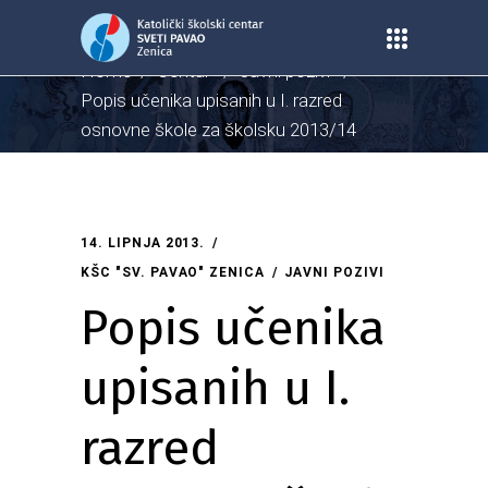
Home
/
Centar
/
Javni pozivi
/
Popis učenika upisanih u I. razred
osnovne škole za školsku 2013/14
godinu
14. LIPNJA 2013.
KŠC "SV. PAVAO" ZENICA
JAVNI POZIVI
Popis učenika
upisanih u I.
razred