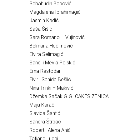
Sabahudin Babović
Magdalena Ibrahimagić
Jasmin Kadić
Saša Šišić
Sara Romano – Vujinović
Belmana Hečimović
Elvira Selimagić
Sanel i Mevla Pojskić
Erna Rastodar
Elvir i Sanida Bešlić
Nina Trinki – Makivić
Džemka Sačak GIGI CAKES ZENICA
Maja Karač
Slavica Šantić
Sandra Štrbac
Robert i Alena Anić
Tatjana Lucai