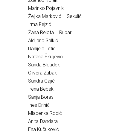
Zdenko Kolak
Marinko Pojavnik
Željka Marković – Sekulić
Irma Fejzić
Žana Relota – Rupar
Aldijana Salkić
Danijela Letić
Nataša Škuljević
Sanda Bloudek
Olivera Zubak
Sandra Gajić
Irena Bebek
Sanja Boras
Ines Drinić
Mladenka Rodić
Anita Đandara
Ena Kučuković