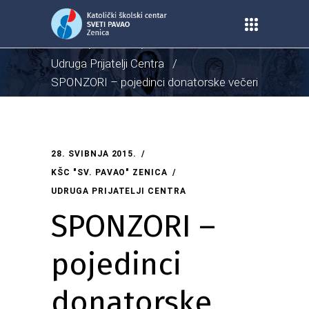
Home
/
Centar
/
Udruga Prijatelji Centra
/
SPONZORI – pojedinci donatorske večeri
2015
28. SVIBNJA 2015.
KŠC "SV. PAVAO" ZENICA
UDRUGA PRIJATELJI CENTRA
SPONZORI –
pojedinci
donatorske