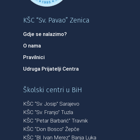
KŠC “Sv. Pavao” Zenica
Gdje se nalazimo?
O nama
Pravilnici
Udruga Prijatelji Centra
Školski centri u BiH
KŠC “Sv. Josip” Sarajevo
KŠC “Sv. Franjo” Tuzla
KŠC “Petar Barbarić” Travnik
KŠC “Don Bosco” Žepče
KŠC “Bl. Ivan Merez” Banja Luka