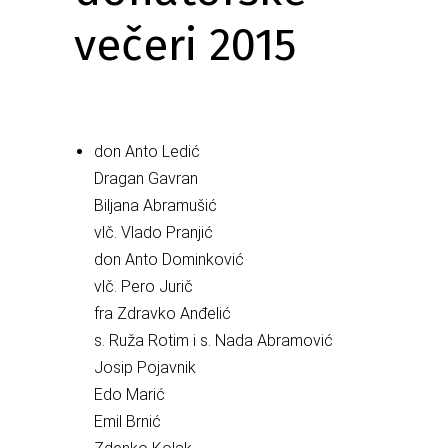
večeri 2015
don Anto Ledić
Dragan Gavran
Biljana Abramušić
vlč. Vlado Pranjić
don Anto Dominković
vlč. Pero Jurič
fra Zdravko Anđelić
s. Ruža Rotim i s. Nada Abramović
Josip Pojavnik
Edo Marić
Emil Brnić