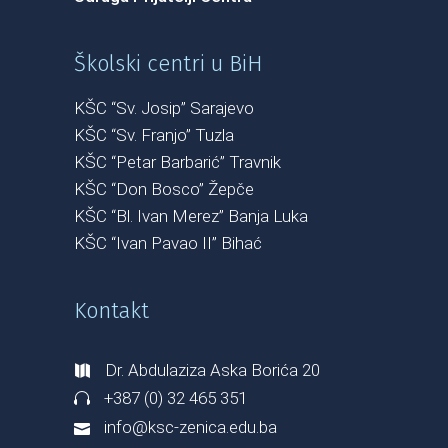
Školski centri u BiH
KŠC “Sv. Josip” Sarajevo
KŠC “Sv. Franjo” Tuzla
KŠC “Petar Barbarić” Travnik
KŠC “Don Bosco” Žepče
KŠC “Bl. Ivan Merez” Banja Luka
KŠC “Ivan Pavao II” Bihać
Kontakt
Dr. Abdulaziza Aska Borića 20
+387 (0) 32 465 351
info@ksc-zenica.edu.ba