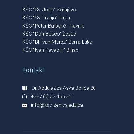
KŠC “Sv. Josip” Sarajevo
KŠC “Sv. Franjo” Tuzla
KŠC “Petar Barbarić” Travnik
KŠC “Don Bosco” Žepče
KŠC “Bl. Ivan Merez” Banja Luka
KŠC “Ivan Pavao II” Bihać
Kontakt
Dr. Abdulaziza Aska Borića 20
+387 (0) 32 465 351
info@ksc-zenica.edu.ba