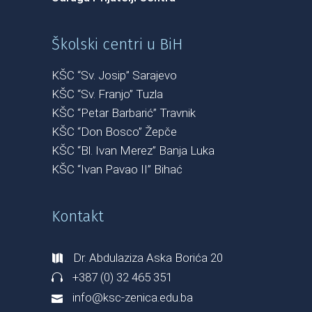
Školski centri u BiH
KŠC “Sv. Josip” Sarajevo
KŠC “Sv. Franjo” Tuzla
KŠC “Petar Barbarić” Travnik
KŠC “Don Bosco” Žepče
KŠC “Bl. Ivan Merez” Banja Luka
KŠC “Ivan Pavao II” Bihać
Kontakt
Dr. Abdulaziza Aska Borića 20
+387 (0) 32 465 351
info@ksc-zenica.edu.ba