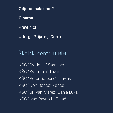
Gdje se nalazimo?
O nama
Pravilnici
Udruga Prijatelji Centra
Školski centri u BiH
KŠC “Sv. Josip” Sarajevo
KŠC “Sv. Franjo” Tuzla
KŠC “Petar Barbarić” Travnik
KŠC “Don Bosco” Žepče
KŠC “Bl. Ivan Merez” Banja Luka
KŠC “Ivan Pavao II” Bihać