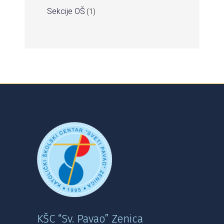
Sekcije OŠ
(1)
KŠC “Sv. Pavao” Zenica