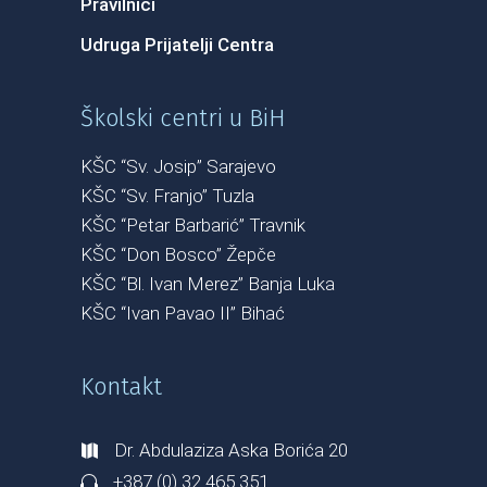
Pravilnici
Udruga Prijatelji Centra
Školski centri u BiH
KŠC “Sv. Josip” Sarajevo
KŠC “Sv. Franjo” Tuzla
KŠC “Petar Barbarić” Travnik
KŠC “Don Bosco” Žepče
KŠC “Bl. Ivan Merez” Banja Luka
KŠC “Ivan Pavao II” Bihać
Kontakt
Dr. Abdulaziza Aska Borića 20
+387 (0) 32 465 351