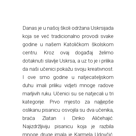
Danas je u našoj školi održana Uskrsijada
koja se već tradicionalno provodi svake
godine u našem Katoličkom školskom
centru. Kroz ovaj događaj želimo
dotaknuti slavlje Uskrsa, a uz to je i prilika
da naši učenici pokažu svoju kreativnost.
I ove smo godine u natjecateljskom
duhu imali priliku vidjeti mnoge radove
marljivih ruku. Učenici su se natjecali u tri
kategorije. Prvo mjesto za najljepše
oslikanu pisanicu osvojila su dva učenika,
braća Zlatan i Dinko Aličehajić.
Najizdržljiviju pisanicu koja je razbila
mnoge druge imala je Karmela Udovčić.