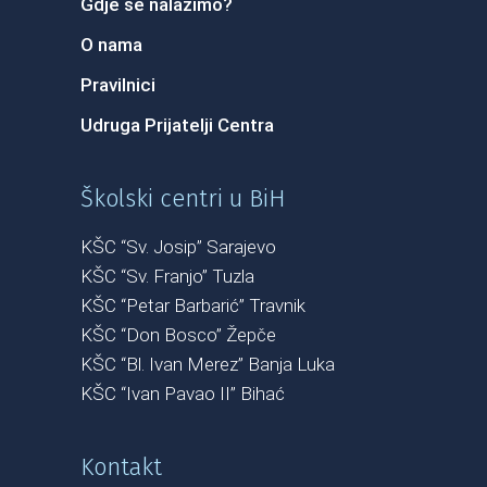
Gdje se nalazimo?
O nama
Pravilnici
Udruga Prijatelji Centra
Školski centri u BiH
KŠC “Sv. Josip” Sarajevo
KŠC “Sv. Franjo” Tuzla
KŠC “Petar Barbarić” Travnik
KŠC “Don Bosco” Žepče
KŠC “Bl. Ivan Merez” Banja Luka
KŠC “Ivan Pavao II” Bihać
Kontakt