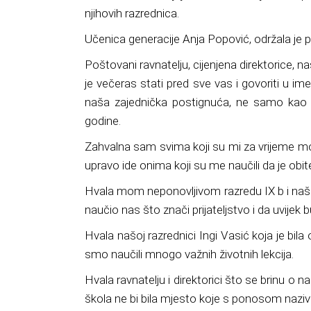
njihovih razrednica
.
Učenica generacije Anja Popović, održala je pr
Poštovani ravnatelju, cijenjena direktorice, na
je večeras stati pred sve vas i govoriti u i
naša zajednička postignuća, ne samo kao po
godine.
Zahvalna sam svima koji su mi za vrijeme mo
upravo ide onima koji su me naučili da je obi
Hvala mom neponovljivom razredu IX b i naš
naučio nas što znači prijateljstvo i da u
vijek 
Hvala našoj razrednici Ingi Vasić koja je bi
smo naučili mnogo
važnih životnih lekcija.
Hvala ravnatelju i direktorici što se brinu o n
škola ne bi bila mjesto
koje s ponosom naz