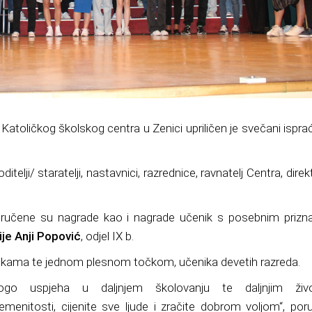
u
Katoličkog školskog centra u Zenici
upriličen je svečani ispra
ditelji/ staratelji, nastavnici, razrednice, ravnatelj Centra, direk
uručene su nagrade kao i nagrade
učenik s posebnim prizn
ije
Anji Popović
, odjel IX b.
točkama te jednom plesnom točkom
,
učenika devetih razreda
.
o uspjeha u daljnjem školovanju te daljnjim živ
lemenitosti, cijenite sve ljude i zračite dobrom voljom
“, por