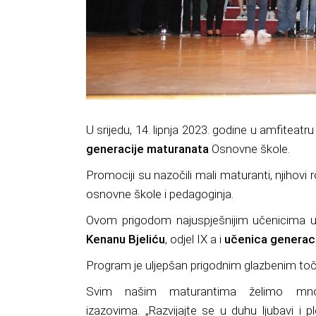
U srijedu, 14. lipnja 2023. godine u amfiteatr
generacije maturanata
Osnovne škole.
Promociji su
nazočili
mali maturanti, njihovi ro
osnovne škole i pedagoginja.
Ovom prigodom najuspješnijim učenicima 
Kenanu
Bjeliću
, odjel IX a i
učenica generac
Program je uljepšan prigodnim glazbenim 
Svim našim maturantima želimo mnog
izazovima.
„
Razvijajte se u duhu ljubavi i p