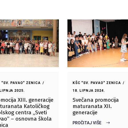
 "SV. PAVAO" ZENICA
KŠC "SV. PAVAO" ZENICA
 LIPNJA 2025.
18. LIPNJA 2024.
mocija XIII. generacije
Svečana promocija
turanata Katoličkog
maturanata XII.
lskog centra „Sveti
generacije
vao” – osnovna škola
PROČITAJ VIŠE
nica