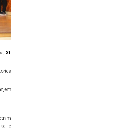
ćaj
XI.
torica
anjem
otnim
uka je