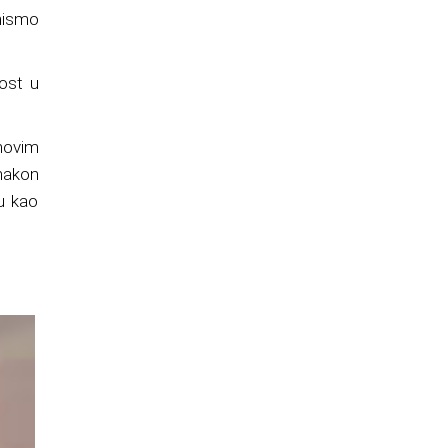
 nismo
nost u
novim
nakon
u kao