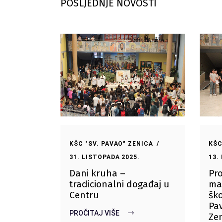
POSLJEDNJE NOVOSTI
KŠC "SV. PAVAO" ZENICA
KŠC
31. LISTOPADA 2025.
13.
Dani kruha –
Pro
tradicionalni događaj u
ma
Centru
ško
Pa
PROČITAJ VIŠE
Ze