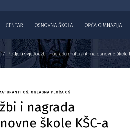
CENTAR
OSNOVNA ŠKOLA
OPĆA GIMNAZIJA
/
Podjela svjedodžbi i nagrada maturantima osnovne škole 
MATURANTI OŠ
,
OGLASNA PLOČA OŠ
žbi i nagrada
novne škole KŠC-a