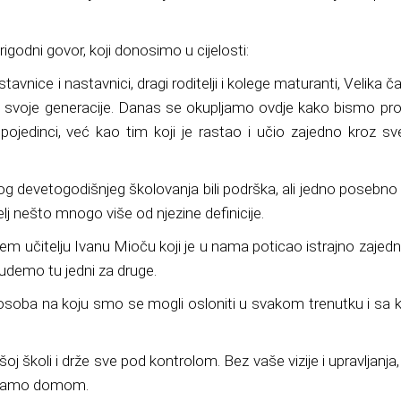
igodni govor, koji donosimo u cijelosti:
stavnice i nastavnici, drag
i roditelji i kolege maturanti,
Velika č
me svoje generacije. Danas se okupljamo ovdje kako bismo pros
jedinci, već kao tim koji je rastao i uč
io zajedno kroz sv
g devetogodišnjeg školovanja bili podrška, ali jedno posebno
telj nešto mn
ogo više od njezine definicije.
em učitelju Ivanu Mioču koji je u nama
poticao
istrajno zajedn
budemo tu jedni za druge.
la osoba na koju smo se mogli osloniti u svakom trenutku i sa
ašoj školi i drže sve pod kontrolom. Bez vaše vizije i upravljanja
ivamo domom.