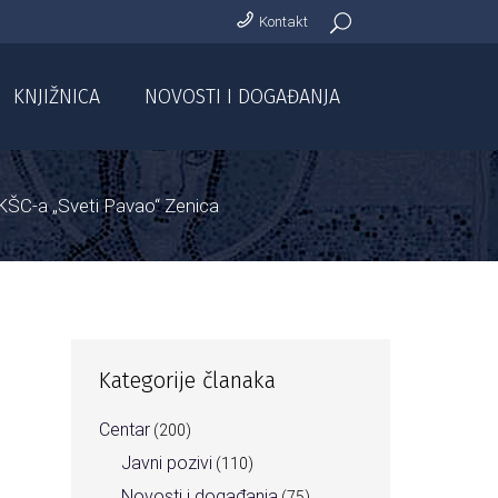
Kontakt
KNJIŽNICA
NOVOSTI I DOGAĐANJA
KŠC-a „Sveti Pavao“ Zenica
Kategorije članaka
Centar
(200)
Javni pozivi
(110)
Novosti i događanja
(75)