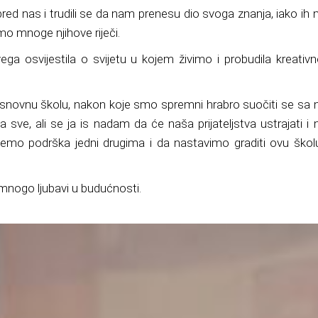
pred nas i trudili se da nam prenesu dio svoga znanja, iako ih
o mnoge njihove riječi.
svega
osvijestila
o svijetu u kojem živimo i probudila kreativ
osnovnu školu, nakon koje smo spremni hrabro suočiti
se sa 
a sve, ali se ja is nadam da će naša prijateljstva
ustrajati
i 
emo podrška jedni drugima i da nastavimo graditi ovu škol
mnogo ljubavi u budućnosti.