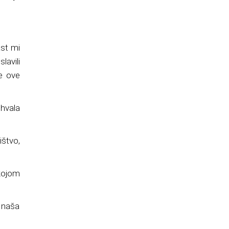
ast mi
lavili
e ove
 hvala
ištvo,
 kojom
, naša