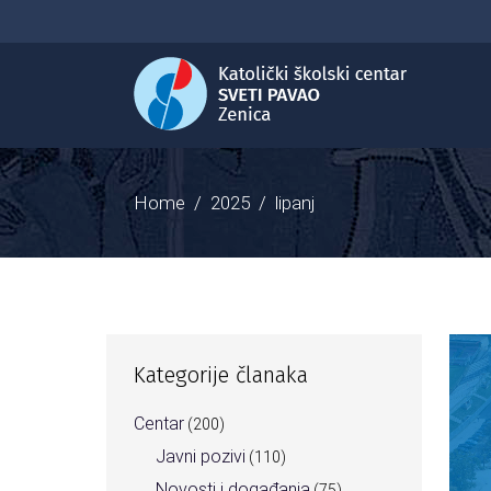
Home
/
2025
/
lipanj
Kategorije članaka
Centar
(200)
Javni pozivi
(110)
Novosti i događanja
(75)