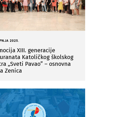
IPNJA 2025.
ocija XIII. generacije
uranata Katoličkog školskog
tra „Sveti Pavao” – osnovna
la Zenica