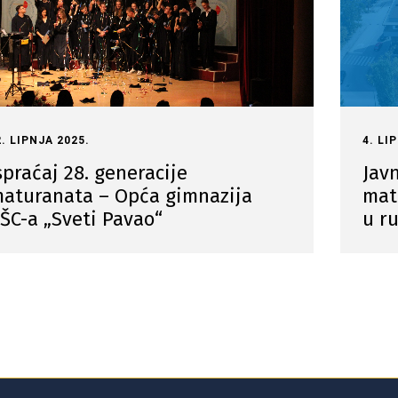
2. LIPNJA 2025.
4. LI
spraćaj 28. generacije
Javn
aturanata – Opća gimnazija
mat
ŠC-a „Sveti Pavao“
u r