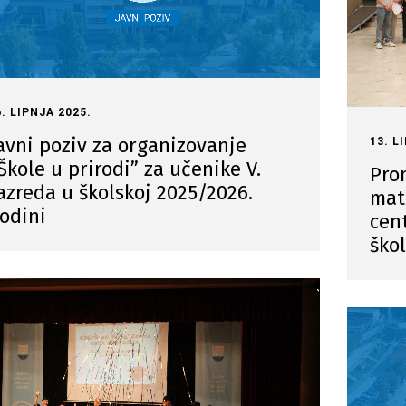
6. LIPNJA 2025.
avni poziv za organizovanje
13. L
Škole u prirodi” za učenike V.
Prom
azreda u školskoj 2025/2026.
mat
odini
cen
ško