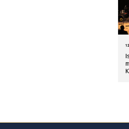
1
I
m
K