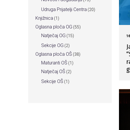
Udruga Prijatelji Centra
(20)
Knjižnica
(1)
Oglasna ploča OG
(55)
Natječaj OG
(15)
1
J
Sekcije OG
(2)
“
Oglasna ploča OŠ
(38)
r
Maturanti OŠ
(1)
g
Natječaj OŠ
(2)
Sekcije OŠ
(1)