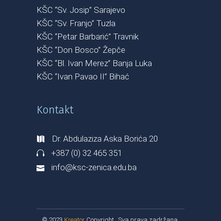
KŠC “Sv. Josip” Sarajevo
KŠC “Sv. Franjo” Tuzla
KŠC “Petar Barbarić” Travnik
KŠC “Don Bosco” Žepče
KŠC “Bl. Ivan Merez” Banja Luka
KŠC “Ivan Pavao II” Bihać
Kontakt
Dr. Abdulaziza Aska Borića 20
+387 (0) 32 465 351
info@ksc-zenica.edu.ba
© 2023
Kreator
Copyright . Sva prava zadržana.