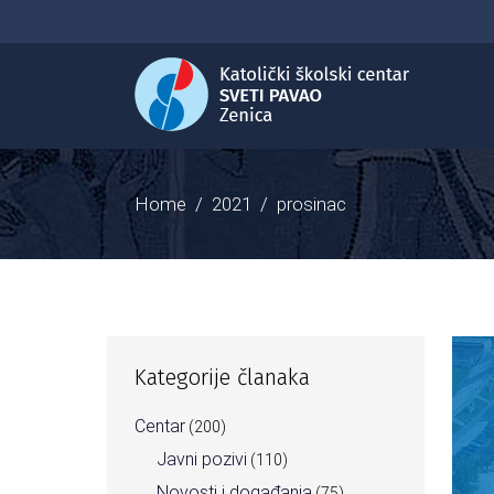
Home
/
2021
/
prosinac
Kategorije članaka
Centar
(200)
Javni pozivi
(110)
Novosti i događanja
(75)