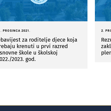
1. PROSINCA 2021.
2. PR
bavijest za roditelje djece koja
Rezu
rebaju krenuti u prvi razred
zak
snovne škole u školskoj
ple
022./2023. god.