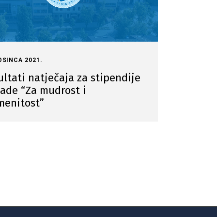
OSINCA 2021.
ltati natječaja za stipendije
lade “Za mudrost i
menitost”